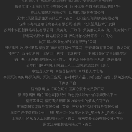
江西陶粒-广东陶粒-湖南陶粒-湖北陶粒-安徽陶粒-重庆陶粒-
康蓝塑业 - 上海康蓝塑业有限公司
限时优惠 全自动检测清理僵尸粉
枣庄弘如建筑有限公司
四川能理胶带有限公司
天津北辰区星辰旅游有限公司 - 首页
沁阳宝维飞防锈漆有限公司
深圳市粤尚金服信息咨询有限公司-官网
北京望凡技术开发网
苏州中科图新网络科技有限公司
天美九一厂制作_天美麻花果冻_九一果冻制作厂
邯郸网站设计_网站建设公司_网站制作设计开发_seo优化
首页-峄城区番使械过滤有限责任公司
网站建设-数据处理-数据恢复-南皮视频制作下载网
宁夏养殖有限公司
腾龙公司
预先宝
白洋淀科技
海纳百川科技
飞湃科技——中国领先的零售智能专家
澳门鸿运金融集团有限公司 - 首页
中科润翔仓库管理系统
跃迪商城
金华阀门网-球阀,闸阀,截止阀,止回阀,过滤器,阀门展会
阜城县人才网_阜城县招聘网_阜城县人才市场
泰州泵阀商务网-泵阀网、泵阀工业泵，各种水泵产品，阀门生产销售，泵阀选购电
子商务平台
济南泵阀-立式离心泵-中国离心泵十大品牌厂家
淄博泵阀网|阀门|离心泵|泵配件|为您提供最专业的泵阀资讯平台
精河酒业网-精河酒类招商-国内最专业的酒水招商平台
湖南邵阳荣盛服务有限公司 - 首页
吉林省经指科技服务有限公司
海南申岸传媒有限公司
明时星座网-今日星座运势_星座配对_性格和命运
上海闵行区永泰人工智能有限公司 - 首页
海南皓慕金融有限公司 - 首页
黑龙江宇虹机械有限公司 - 首页