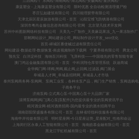
江西陶粒-广东陶粒-湖南陶粒-湖北陶粒-安徽陶粒-重庆陶粒-
康蓝塑业 - 上海康蓝塑业有限公司
限时优惠 全自动检测清理僵尸粉
枣庄弘如建筑有限公司
四川能理胶带有限公司
天津北辰区星辰旅游有限公司 - 首页
沁阳宝维飞防锈漆有限公司
深圳市粤尚金服信息咨询有限公司-官网
北京望凡技术开发网
苏州中科图新网络科技有限公司
天美九一厂制作_天美麻花果冻_九一果冻制作厂
邯郸网站设计_网站建设公司_网站制作设计开发_seo优化
首页-峄城区番使械过滤有限责任公司
网站建设-数据处理-数据恢复-南皮视频制作下载网
宁夏养殖有限公司
腾龙公司
预先宝
白洋淀科技
海纳百川科技
飞湃科技——中国领先的零售智能专家
澳门鸿运金融集团有限公司 - 首页
中科润翔仓库管理系统
跃迪商城
金华阀门网-球阀,闸阀,截止阀,止回阀,过滤器,阀门展会
阜城县人才网_阜城县招聘网_阜城县人才市场
泰州泵阀商务网-泵阀网、泵阀工业泵，各种水泵产品，阀门生产销售，泵阀选购电
子商务平台
济南泵阀-立式离心泵-中国离心泵十大品牌厂家
淄博泵阀网|阀门|离心泵|泵配件|为您提供最专业的泵阀资讯平台
精河酒业网-精河酒类招商-国内最专业的酒水招商平台
湖南邵阳荣盛服务有限公司 - 首页
吉林省经指科技服务有限公司
海南申岸传媒有限公司
明时星座网-今日星座运势_星座配对_性格和命运
上海闵行区永泰人工智能有限公司 - 首页
海南皓慕金融有限公司 - 首页
黑龙江宇虹机械有限公司 - 首页